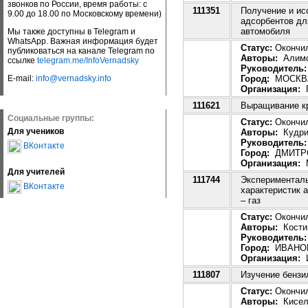
звонков по России, время работы: с
111351
Получение и ис
9.00 до 18.00 по Московскому времени)
адсорбентов дл
автомобиля
Мы также доступны в Telegram и
WhatsApp. Важная информация будет
Статус:
Окончил
публиковаться на канале Telegram по
Авторы:
Алимов
ссылке
telegram.me/InfoVernadsky
Руководитель:
Город:
МОСКВ
E-mail:
info@vernadsky.info
Организация:
Г
111621
Выращивание к
Социальные группы:
Статус:
Окончил
Для учеников
Авторы:
Кудрин
Руководитель:
ВКонтакте
Город:
ДМИТР
Организация:
М
Для учителей
111744
Эксперименталь
ВКонтакте
характеристик 
– газ
Статус:
Окончил
Авторы:
Костин
Руководитель:
Город:
ИВАНО
Организация:
И
111807
Изучение бензи
Статус:
Окончил
Авторы:
Киселё