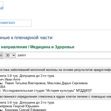
ные к пленарной части
 направление / Медицина и Здоровье
о:
работ
остика заболеваний молочной железы на основе результатов иридоглиф
ила 1-й тур. Допущена до 2-го тура
ч Иван Анте
ь:
Павич Татьяна Викторовна, Маслова Дарья Сергеевна
КВА
:
Исследовательская студия "История культуры" МГДД(Ю)Т
ественного определения гликогена в ядрах клеток печени с помощью к
ила 1-й тур. Допущена до 2-го тура
бряков Георгий Юрьевич
ь:
Брохман Сергей Ефимович