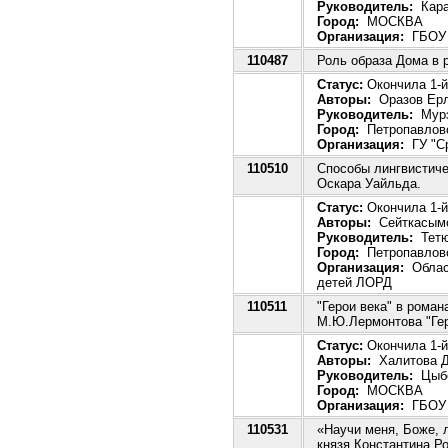
Руководитель:
Кара
Город:
МОСКВА
Организация:
ГБОУ г
110487
Роль образа Дома в 
Статус:
Окончила 1-й 
Авторы:
Оразов Ерл
Руководитель:
Мурз
Город:
Петропавлов
Организация:
ГУ "С
110510
Способы лингвистиче
Оскара Уайльда.
Статус:
Окончила 1-й
Авторы:
Сейткасымо
Руководитель:
Тетю
Город:
Петропавлов
Организация:
Област
детей ЛОРД
110511
"Герои века" в роман
М.Ю.Лермонтова "Гер
Статус:
Окончила 1-й
Авторы:
Халитова Д
Руководитель:
Цыбе
Город:
МОСКВА
Организация:
ГБОУ
110531
«Научи меня, Боже, 
князя Константина Р