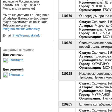
звонков по России, время
Руководитель:
Штей
работы: с 9.00 до 18.00 по
Город:
МОСКВА
Московскому времени)
Организация:
ГБОУ г
Мы также доступны в Telegram и
110170
Он сердцем принял б
WhatsApp. Важная информация
Статус:
Окончила 1-й
будет публиковаться на канале
Авторы:
Марченко О
Telegram по ссылке
telegram.me/InfoVernadsky
Руководитель:
Свиж
Город:
ВЕРБОЧКИ
E-mail:
info@vernadsky.info
Организация:
МОУ В
110186
Стилистические особ
первой волны эмигра
Социальные группы:
Статус:
Окончила 1-й 
Для учеников
Авторы:
Красилова 
Руководитель:
Шику
ВКонтакте
Город:
КУРАГИНО
Организация:
МОУ К
Для учителей
110198
Некоторые особеннос
ВКонтакте
Трифона Печенгского
Статус:
Окончила 1-й
Авторы:
Ваганова А
Руководитель:
Кири
Город:
МУРМАНСК
Организация:
Гимна
110205
Влияние колыбельной
Статус:
Окончила 1-й 