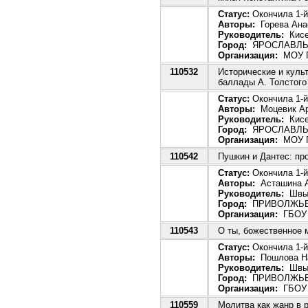
Статус:
Окончила 1-й
Авторы:
Горева Ана
Руководитель:
Кисе
Город:
ЯРОСЛАВЛ
Организация:
МОУ Г
110532
Исторические и куль
баллады А. Толстого
Статус:
Окончила 1-й
Авторы:
Моцевик Ар
Руководитель:
Кисе
Город:
ЯРОСЛАВЛ
Организация:
МОУ Г
110542
Пушкин и Дантес: пр
Статус:
Окончила 1-й 
Авторы:
Асташина А
Руководитель:
Швыр
Город:
ПРИВОЛЖЬ
Организация:
ГБОУ
110543
О ты, божественное м
Статус:
Окончила 1-й 
Авторы:
Пошлова Н
Руководитель:
Швыр
Город:
ПРИВОЛЖЬ
Организация:
ГБОУ
110559
Молитва как жанр в 