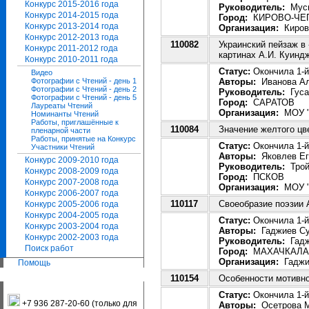
Конкурс 2015-2016 года
Руководитель:
Муси
Конкурс 2014-2015 года
Город:
КИРОВО-ЧЕ
Конкурс 2013-2014 года
Организация:
Кировс
Конкурс 2012-2013 года
110082
Украинский пейзаж в 
Конкурс 2011-2012 года
картинах А.И. Куинд
Конкурс 2010-2011 года
Статус:
Окончила 1-й
Видео
Авторы:
Иванова Ал
Фотографии с Чтений - день 1
Фотографии с Чтений - день 2
Руководитель:
Гуса
Фотографии с Чтений - день 5
Город:
САРАТОВ
Лауреаты Чтений
Организация:
МОУ "В
Номинанты Чтений
Работы, приглашённые к
110084
Значение желтого цв
пленарной части
Работы, принятые на Конкурс
Статус:
Окончила 1-й
Участники Чтений
Авторы:
Яковлев Ег
Конкурс 2009-2010 года
Руководитель:
Трой
Конкурс 2008-2009 года
Город:
ПСКОВ
Конкурс 2007-2008 года
Организация:
МОУ "П
Конкурс 2006-2007 года
110117
Своеобразие поэзии
Конкурс 2005-2006 года
Конкурс 2004-2005 года
Статус:
Окончила 1-й
Конкурс 2003-2004 года
Авторы:
Гаджиев Су
Конкурс 2002-2003 года
Руководитель:
Гадж
Поиск работ
Город:
МАХАЧКАЛА
Организация:
Гаджи
Помощь
110154
Особенности мотивно
Статус:
Окончила 1-й
+7 936 287-20-60 (только для
Авторы:
Осетрова 