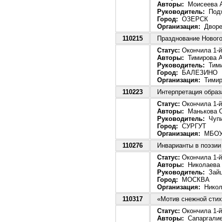
Авторы:
Моисеева А
Руководитель:
Подж
Город:
ОЗЕРСК
Организация:
Дворец
110215
Празднование Нового
Статус:
Окончила 1-й 
Авторы:
Тимирова А
Руководитель:
Тими
Город:
БАЛЕЗИНО
Организация:
Тимир
110223
Интерпретация образа
Статус:
Окончила 1-й 
Авторы:
Манькова О
Руководитель:
Чупи
Город:
СУРГУТ
Организация:
МБОУ л
110276
Инварианты в поэзии
Статус:
Окончила 1-й 
Авторы:
Николаева 
Руководитель:
Зайц
Город:
МОСКВА
Организация:
Никол
110317
«Мотив снежной стих
Статус:
Окончила 1-й
Авторы:
Сапаргалие