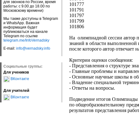
для звонков по России, время
101777
работы: с 9.00 до 18.00 по
101791
Московскому времени)
101797
Мы также доступны в Telegram
101799
и WhatsApp. Важная
101806
информация будет
публиковаться на канале
Telegram по ссылке
На олимпиадной сессии автор п
telegram.me/InfoVernadsky
знаний в области выполненной 
E-mail:
info@vernadsky.info
после которого автор отвечает 
Критерии оценки сообщения:
- Представления о структуре зн
Социальные группы:
- Главные проблемы и направлен
Для учеников
- Основные научные школы в об
ВКонтакте
- Владение специальной термин
- Ответы на вопросы.
Для учителей
ВКонтакте
Подведение итогов Олимпиады д
по общеобразовательному предм
результатов представления работы