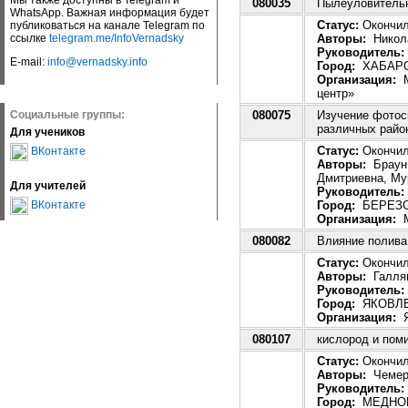
Мы также доступны в Telegram и
080035
Пылеуловительн
WhatsApp. Важная информация будет
Статус:
Окончила
публиковаться на канале Telegram по
Авторы:
Никола
ссылке
telegram.me/InfoVernadsky
Руководитель:
E-mail:
info@vernadsky.info
Город:
ХАБАР
Организация:
М
центр»
080075
Изучение фотос
Социальные группы:
различных райо
Для учеников
Статус:
Окончила
ВКонтакте
Авторы:
Браун 
Дмитриевна, Му
Для учителей
Руководитель:
Город:
БЕРЕЗО
ВКонтакте
Организация:
М
080082
Влияние полива
Статус:
Окончила
Авторы:
Галлям
Руководитель:
Город:
ЯКОВЛ
Организация:
Я
080107
кислород и пом
Статус:
Окончила
Авторы:
Чемери
Руководитель:
Город:
МЕДНОГ