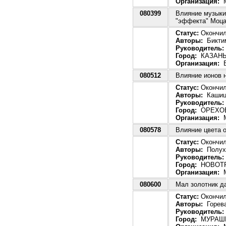
Организация:
М
080399
Влияние музыки
"эффекта" Моца
Статус:
Окончила
Авторы:
Биктим
Руководитель:
Город:
КАЗАН
Организация:
Б
080512
Влияние ионов н
Статус:
Окончила
Авторы:
Кашица
Руководитель:
Город:
ОРЕХОВ
Организация:
М
080578
Влияние цвета 
Статус:
Окончила
Авторы:
Полухи
Руководитель:
Город:
НОВОТ
Организация:
М
080600
Мал золотник д
Статус:
Окончила
Авторы:
Горева
Руководитель:
Город:
МУРАШ