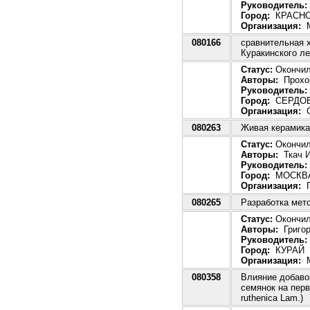
Руководитель:
Город:
КРАСНО
Организация:
М
080166
сравнительная 
Куракинского л
Статус:
Окончила
Авторы:
Прохор
Руководитель:
Город:
СЕРДО
Организация:
С
080263
Живая керамика
Статус:
Окончила
Авторы:
Ткач И
Руководитель:
Город:
МОСКВ
Организация:
Г
080265
Разработка мет
Статус:
Окончила
Авторы:
Григор
Руководитель:
Город:
КУРАЙ
Организация:
М
080358
Влияние добаво
семянок на перв
ruthenica Lam.)