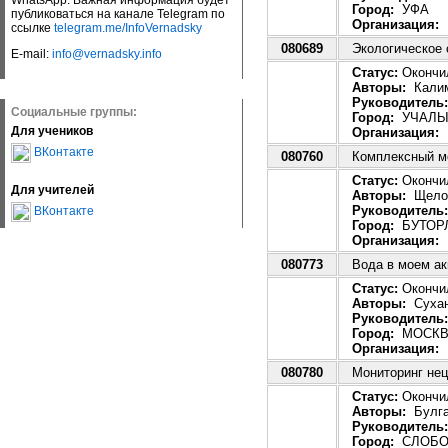
WhatsApp. Важная информация будет
Город:
УФА
публиковаться на канале Telegram по
Организация:
М
ссылке
telegram.me/InfoVernadsky
080689
Экологическое
E-mail:
info@vernadsky.info
Статус:
Окончил
Авторы:
Калим
Руководитель:
Социальные группы:
Город:
УЧАЛ
Для учеников
Организация:
М
ВКонтакте
080760
Комплексный мо
Статус:
Окончил
Для учителей
Авторы:
Щелок
Руководитель:
ВКонтакте
Город:
БУТОР
Организация:
М
080773
Вода в моем а
Статус:
Окончил
Авторы:
Сухан
Руководитель:
Город:
МОСКВ
Организация:
Г
080780
Мониторинг нец
Статус:
Окончил
Авторы:
Булга
Руководитель:
Город:
СЛОБО