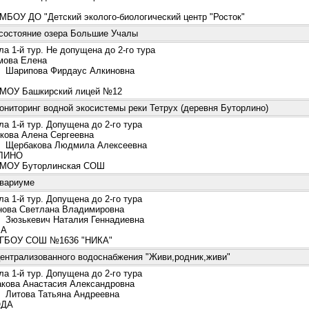
БОУ ДО "Детский эколого-биологический центр "Росток"
 состояние озера Большие Учалы
а 1-й тур. Не допущена до 2-го тура
ова Елена
Шарипова Фирдаус Алкиновна
Ы
ОУ Башкирский лицей №12
ниторинг водной экосистемы реки Тетрух (деревня Буторлино)
а 1-й тур. Допущена до 2-го тура
ова Алена Сергеевна
Щербакова Людмила Алексеевна
ЛИНО
ОУ Буторлинская СОШ
квариуме
а 1-й тур. Допущена до 2-го тура
ова Светлана Владимировна
Зюзькевич Наталия Геннадиевна
А
БОУ СОШ №1636 "НИКА"
ентрализованного водоснабжения "Живи,родник,живи"
а 1-й тур. Допущена до 2-го тура
кова Анастасия Александровна
Литова Татьяна Андреевна
ДА