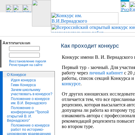
Как проходит конкурс
Конкурс имени В. И. Вернадского 
Восстановление пароля
Регистрация на сайте
Первый тур - заочный. Для участи
работу через
личный кабинет
с 20 
О Конкурсе
работы, список секций Конкурса 
Идея конкурса
конкурсе
.
Гимн Конкурса
Зачем школьнику
От других юношеских исследовател
участвовать в конкурсе?
Положение о конкурсе
отличается тем, что все прислан
им. В.И. Вернадского
рецензию, которая высылается авто
Положение о
допущена ли работа ко второму тур
конференции "Тропой
ознакомить автора с профессиона
открытий В. И.
Вернадского"
рекомендаций рецензента повысит
Положение о конкурсе
во втором туре.
работ по историко-
церковному краеведению