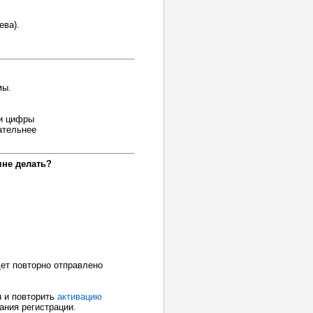
ева).
мы.
 и цифры
ательнее
мне делать?
дет повторно отправлено
u и повторить
активацию
ания регистрации.