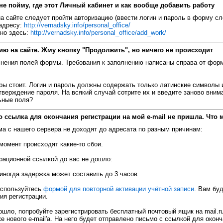
 не пойму, где этот Личный кабинет и как вообще добавить работу
а сайте следует пройти авторизацию (ввести логин и пароль в форму сл
 адресу:
http://vernadsky.info/personal_office/
жно здесь:
http://vernadsky.info/personal_office/add_work/
ию на сайте. Жму кнопку "Продолжить", но ничего не происходит
лнения полей формы. Требования к заполнению написаны справа от фор
уры стоит. Логин и пароль должны содержать только латинские символы
тверждение пароля. На всякий случай сотрите их и введите заново вним
ьные поля?
но ссылка для окончания регистрации на мой e-mail не пришла. Что 
ьма с нашего сервера не доходят до адресата по разным причинам:
т момент происходят
какие-то
сбои.
рационной ссылкой до вас не дошло:
иногда задержка может составить до 3 часов
оспользуйтесь
формой для повторной активации учётной записи
. Вам бу
ия регистрации.
дошло, попробуйте зарегистрировать бесплатный почтовый ящик на mail.r
е нового e-mail'а. На него будет отправлено письмо с ссылкой для оконч