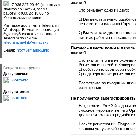
значит?
+7 936 287-20-60 (только для
звонков по России, время
Это означает одно из двух:
работы: с 9.00 до 18.00 по
Московскому времени)
1) Вы действительно ошиблись
не нажата ли клавиша Caps Lo
Мы также доступны в Telegram и
WhatsApp. Важная информация
2) Вы слишком долго не поль
будет публиковаться на канале
никаких работ и не посещавши
Telegram по ссылке
telegram.me/InfoVernadsky
Пытаюсь ввести логин и пароль
E-mail:
info@vernadsky.info
значит?
Это значит, что вы не окончил
Регистрацияна сайте Конкурса 
Социальные группы:
1) собственно ввод всей необ
Для учеников
2) подтверждение регистрации 
ВКонтакте
Посмотрите во входящих письм
регистрации.
Для учителей
Не получается зарегистрироватьс
ВКонтакте
Нет, нельзя. Уже 3-й год мы 
сложное мероприятие, что Орг
делаются только в редчайших
Насчёт регистрации. Подробне
к вашим услугам Обратная свя