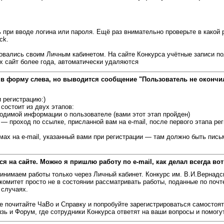
 при вводе логина или пароля. Ещё раз внимательно проверьте в какой 
ck.
зовались своим Личным кабинетом. На сайте Конкурса учётные записи п
х сайт более года, автоматически удаляются
 в форму слева, но выводится сообщение "Пользователь не окончил
и регистрацию:)
состоит из двух этапов:
ходимой информации о пользователе (вами этот этап пройден)
— проход по ссылке, присланной вам на e-mail, после первого этапа рег
ах на e-mail, указанный вами при регистрации — там должно быть пись
я на сайте. Можно я пришлю работу по e-mail, как делал всегда вот
принимаем работы только через Личный кабинет. Конкурс им. В.И.Вернад
комитет просто не в состоянии рассматривать работы, поданные по почте
 случаях.
е почитайте ЧаВо и Справку и попробуйте зарегистрироваться самостоя
зь и Форум, где сотрудники Конкурса ответят на ваши вопросы и помогу