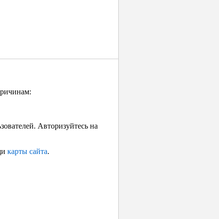
причинам:
ьзователей. Авторизуйтесь на
щи
карты сайта
.