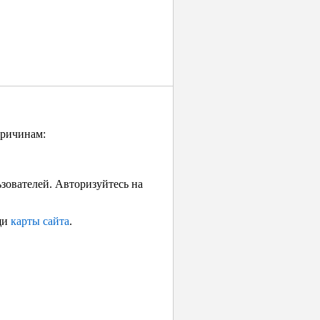
причинам:
ьзователей. Авторизуйтесь на
щи
карты сайта
.