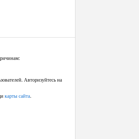
причинам:
ьзователей. Авторизуйтесь на
щи
карты сайта
.