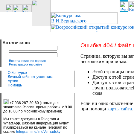
Ошибка 404 / Файл
Страница, которую вы зап
Восстановление пароля
нескольким причинам:
Регистрация на сайте
Этой страницы нико
О Конкурсе
Доступ к этой стран
Личный кабинет участника
Архив
Доступ к этой стра
Помощь
групп пользователе
сюда
+7 936 287-20-60 (только для
Если ни одно объяснение 
звонков по России, время работы: с 9.00
при помощи
карты сайта
.
до 18.00 по Московскому времени)
Мы также доступны в Telegram и
WhatsApp. Важная информация будет
публиковаться на канале Telegram по
ссылке
telegram.me/InfoVernadsky