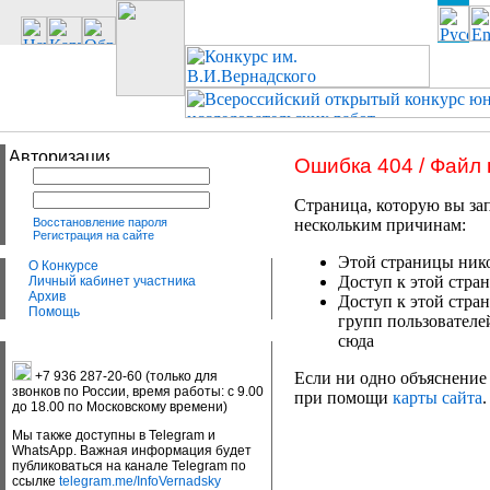
Ошибка 404 / Файл
Страница, которую вы зап
Восстановление пароля
нескольким причинам:
Регистрация на сайте
Этой страницы нико
О Конкурсе
Доступ к этой стран
Личный кабинет участника
Архив
Доступ к этой стра
Помощь
групп пользователе
сюда
+7 936 287-20-60 (только для
Если ни одно объяснение 
звонков по России, время работы: с 9.00
при помощи
карты сайта
.
до 18.00 по Московскому времени)
Мы также доступны в Telegram и
WhatsApp. Важная информация будет
публиковаться на канале Telegram по
ссылке
telegram.me/InfoVernadsky