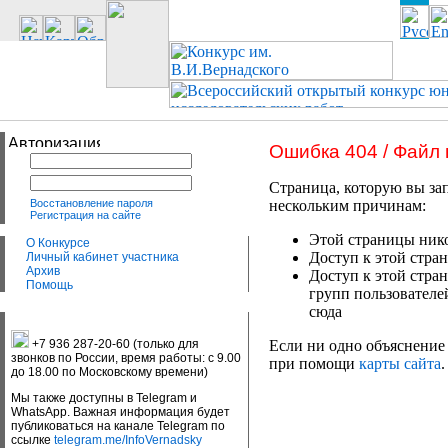
Ошибка 404 / Файл
Страница, которую вы зап
Восстановление пароля
нескольким причинам:
Регистрация на сайте
Этой страницы нико
О Конкурсе
Доступ к этой стран
Личный кабинет участника
Архив
Доступ к этой стра
Помощь
групп пользователе
сюда
+7 936 287-20-60 (только для
Если ни одно объяснение 
звонков по России, время работы: с 9.00
при помощи
карты сайта
.
до 18.00 по Московскому времени)
Мы также доступны в Telegram и
WhatsApp. Важная информация будет
публиковаться на канале Telegram по
ссылке
telegram.me/InfoVernadsky