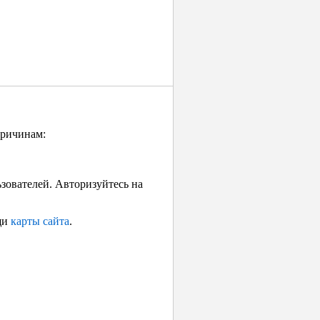
причинам:
ьзователей. Авторизуйтесь на
щи
карты сайта
.