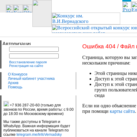
Ошибка 404 / Файл
Страница, которую вы зап
Восстановление пароля
нескольким причинам:
Регистрация на сайте
Этой страницы нико
О Конкурсе
Доступ к этой стран
Личный кабинет участника
Архив
Доступ к этой стра
Помощь
групп пользователе
сюда
+7 936 287-20-60 (только для
Если ни одно объяснение 
звонков по России, время работы: с 9.00
при помощи
карты сайта
.
до 18.00 по Московскому времени)
Мы также доступны в Telegram и
WhatsApp. Важная информация будет
публиковаться на канале Telegram по
ссылке
telegram.me/InfoVernadsky