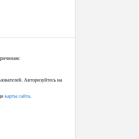
причинам:
ьзователей. Авторизуйтесь на
щи
карты сайта
.