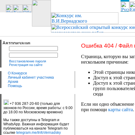
Ошибка 404 / Файл
Страница, которую вы зап
Восстановление пароля
нескольким причинам:
Регистрация на сайте
Этой страницы нико
О Конкурсе
Доступ к этой стран
Личный кабинет участника
Архив
Доступ к этой стра
Помощь
групп пользователе
сюда
+7 936 287-20-60 (только для
Если ни одно объяснение 
звонков по России, время работы: с 9.00
при помощи
карты сайта
.
до 18.00 по Московскому времени)
Мы также доступны в Telegram и
WhatsApp. Важная информация будет
публиковаться на канале Telegram по
ссылке
telegram.me/InfoVernadsky