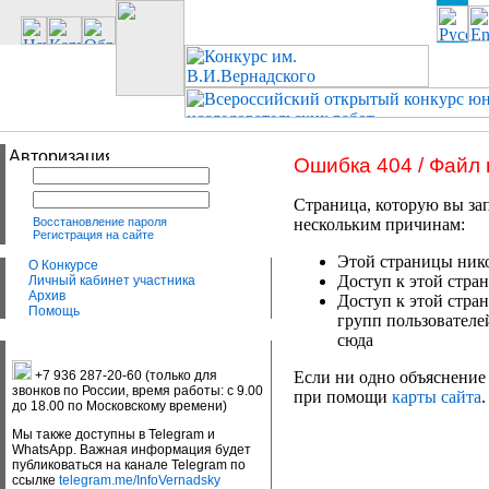
Ошибка 404 / Файл
Страница, которую вы зап
Восстановление пароля
нескольким причинам:
Регистрация на сайте
Этой страницы нико
О Конкурсе
Доступ к этой стран
Личный кабинет участника
Архив
Доступ к этой стра
Помощь
групп пользователе
сюда
+7 936 287-20-60 (только для
Если ни одно объяснение 
звонков по России, время работы: с 9.00
при помощи
карты сайта
.
до 18.00 по Московскому времени)
Мы также доступны в Telegram и
WhatsApp. Важная информация будет
публиковаться на канале Telegram по
ссылке
telegram.me/InfoVernadsky