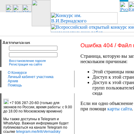
Ошибка 404 / Файл
Страница, которую вы зап
Восстановление пароля
нескольким причинам:
Регистрация на сайте
Этой страницы нико
О Конкурсе
Доступ к этой стран
Личный кабинет участника
Архив
Доступ к этой стра
Помощь
групп пользователе
сюда
+7 936 287-20-60 (только для
Если ни одно объяснение 
звонков по России, время работы: с 9.00
при помощи
карты сайта
.
до 18.00 по Московскому времени)
Мы также доступны в Telegram и
WhatsApp. Важная информация будет
публиковаться на канале Telegram по
ссылке
telegram.me/InfoVernadsky