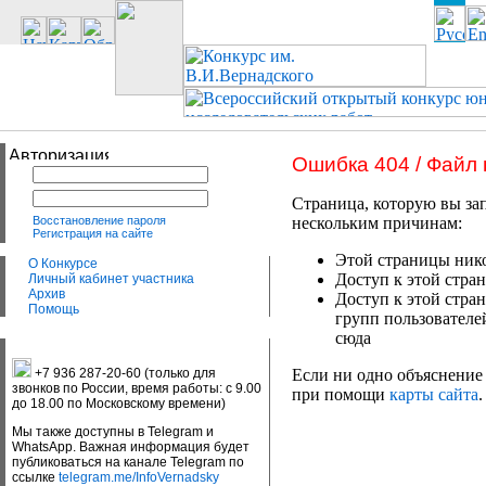
Ошибка 404 / Файл
Страница, которую вы зап
Восстановление пароля
нескольким причинам:
Регистрация на сайте
Этой страницы нико
О Конкурсе
Доступ к этой стран
Личный кабинет участника
Архив
Доступ к этой стра
Помощь
групп пользователе
сюда
+7 936 287-20-60 (только для
Если ни одно объяснение 
звонков по России, время работы: с 9.00
при помощи
карты сайта
.
до 18.00 по Московскому времени)
Мы также доступны в Telegram и
WhatsApp. Важная информация будет
публиковаться на канале Telegram по
ссылке
telegram.me/InfoVernadsky