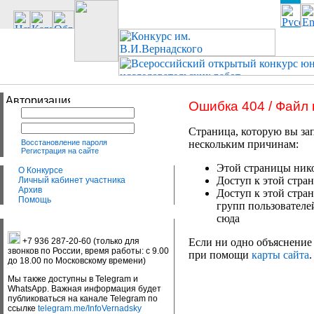
Ошибка 404 / Файл
Страница, которую вы зап
Восстановление пароля
нескольким причинам:
Регистрация на сайте
Этой страницы нико
О Конкурсе
Доступ к этой стран
Личный кабинет участника
Архив
Доступ к этой стра
Помощь
групп пользователе
сюда
+7 936 287-20-60 (только для
Если ни одно объяснение 
звонков по России, время работы: с 9.00
при помощи
карты сайта
.
до 18.00 по Московскому времени)
Мы также доступны в Telegram и
WhatsApp. Важная информация будет
публиковаться на канале Telegram по
ссылке
telegram.me/InfoVernadsky