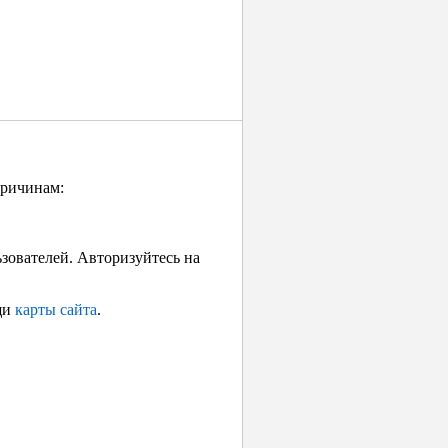
причинам:
ьзователей. Авторизуйтесь на
щи
карты сайта
.