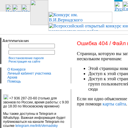
Ошибка 404 / Файл
Страница, которую вы зап
Восстановление пароля
нескольким причинам:
Регистрация на сайте
Этой страницы нико
О Конкурсе
Доступ к этой стран
Личный кабинет участника
Архив
Доступ к этой стра
Помощь
групп пользователе
сюда
+7 936 287-20-60 (только для
Если ни одно объяснение 
звонков по России, время работы: с 9.00
при помощи
карты сайта
.
до 18.00 по Московскому времени)
Мы также доступны в Telegram и
WhatsApp. Важная информация будет
публиковаться на канале Telegram по
ссылке
telegram.me/InfoVernadsky