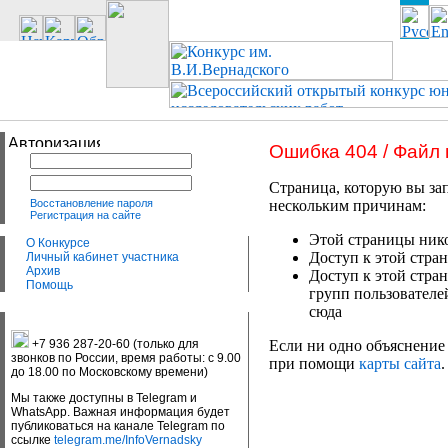
Ошибка 404 / Файл
Страница, которую вы зап
Восстановление пароля
нескольким причинам:
Регистрация на сайте
Этой страницы нико
О Конкурсе
Доступ к этой стран
Личный кабинет участника
Архив
Доступ к этой стра
Помощь
групп пользователе
сюда
+7 936 287-20-60 (только для
Если ни одно объяснение 
звонков по России, время работы: с 9.00
при помощи
карты сайта
.
до 18.00 по Московскому времени)
Мы также доступны в Telegram и
WhatsApp. Важная информация будет
публиковаться на канале Telegram по
ссылке
telegram.me/InfoVernadsky