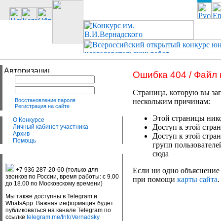
Ошибка 404 / Файл
Страница, которую вы зап
Восстановление пароля
нескольким причинам:
Регистрация на сайте
Этой страницы нико
О Конкурсе
Доступ к этой стран
Личный кабинет участника
Архив
Доступ к этой стра
Помощь
групп пользователе
сюда
+7 936 287-20-60 (только для
Если ни одно объяснение 
звонков по России, время работы: с 9.00
при помощи
карты сайта
.
до 18.00 по Московскому времени)
Мы также доступны в Telegram и
WhatsApp. Важная информация будет
публиковаться на канале Telegram по
ссылке
telegram.me/InfoVernadsky