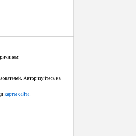
причинам:
ьзователей. Авторизуйтесь на
щи
карты сайта
.