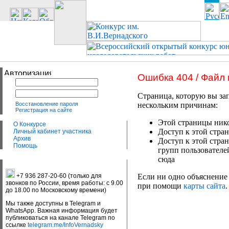
Ошибка 404 / Файл
Страница, которую вы зап
Восстановление пароля
нескольким причинам:
Регистрация на сайте
Этой страницы нико
О Конкурсе
Доступ к этой стран
Личный кабинет участника
Архив
Доступ к этой стра
Помощь
групп пользователе
сюда
+7 936 287-20-60 (только для
Если ни одно объяснение 
звонков по России, время работы: с 9.00
при помощи
карты сайта
.
до 18.00 по Московскому времени)
Мы также доступны в Telegram и
WhatsApp. Важная информация будет
публиковаться на канале Telegram по
ссылке
telegram.me/InfoVernadsky