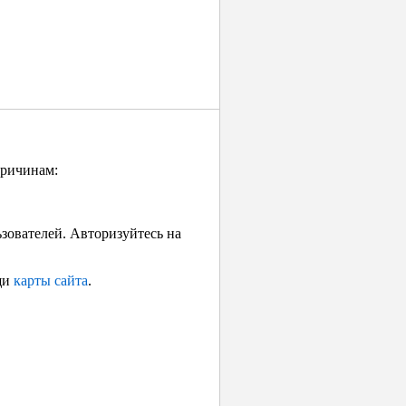
причинам:
ьзователей. Авторизуйтесь на
щи
карты сайта
.