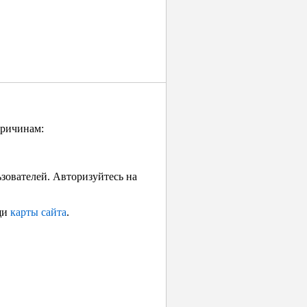
причинам:
ьзователей. Авторизуйтесь на
щи
карты сайта
.