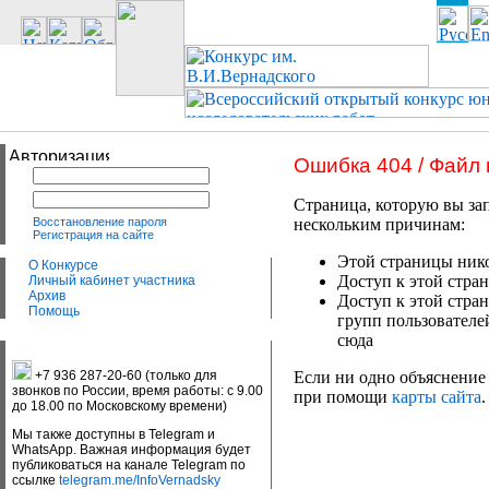
Ошибка 404 / Файл
Страница, которую вы зап
Восстановление пароля
нескольким причинам:
Регистрация на сайте
Этой страницы нико
О Конкурсе
Доступ к этой стран
Личный кабинет участника
Архив
Доступ к этой стра
Помощь
групп пользователе
сюда
+7 936 287-20-60 (только для
Если ни одно объяснение 
звонков по России, время работы: с 9.00
при помощи
карты сайта
.
до 18.00 по Московскому времени)
Мы также доступны в Telegram и
WhatsApp. Важная информация будет
публиковаться на канале Telegram по
ссылке
telegram.me/InfoVernadsky