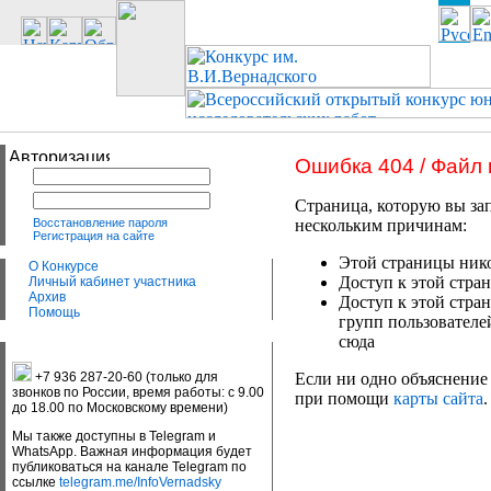
Ошибка 404 / Файл
Страница, которую вы зап
Восстановление пароля
нескольким причинам:
Регистрация на сайте
Этой страницы нико
О Конкурсе
Доступ к этой стран
Личный кабинет участника
Архив
Доступ к этой стра
Помощь
групп пользователе
сюда
+7 936 287-20-60 (только для
Если ни одно объяснение 
звонков по России, время работы: с 9.00
при помощи
карты сайта
.
до 18.00 по Московскому времени)
Мы также доступны в Telegram и
WhatsApp. Важная информация будет
публиковаться на канале Telegram по
ссылке
telegram.me/InfoVernadsky