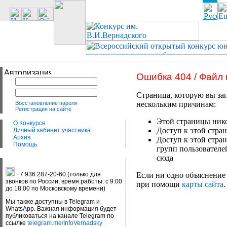
Ошибка 404 / Файл
Страница, которую вы зап
Восстановление пароля
нескольким причинам:
Регистрация на сайте
Этой страницы нико
О Конкурсе
Доступ к этой стран
Личный кабинет участника
Архив
Доступ к этой стра
Помощь
групп пользователе
сюда
+7 936 287-20-60 (только для
Если ни одно объяснение 
звонков по России, время работы: с 9.00
при помощи
карты сайта
.
до 18.00 по Московскому времени)
Мы также доступны в Telegram и
WhatsApp. Важная информация будет
публиковаться на канале Telegram по
ссылке
telegram.me/InfoVernadsky