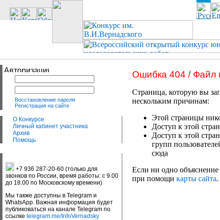
Ошибка 404 / Файл
Страница, которую вы зап
Восстановление пароля
нескольким причинам:
Регистрация на сайте
Этой страницы нико
О Конкурсе
Доступ к этой стран
Личный кабинет участника
Архив
Доступ к этой стра
Помощь
групп пользователе
сюда
+7 936 287-20-60 (только для
Если ни одно объяснение 
звонков по России, время работы: с 9.00
при помощи
карты сайта
.
до 18.00 по Московскому времени)
Мы также доступны в Telegram и
WhatsApp. Важная информация будет
публиковаться на канале Telegram по
ссылке
telegram.me/InfoVernadsky