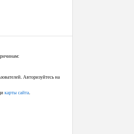
причинам:
ьзователей. Авторизуйтесь на
щи
карты сайта
.