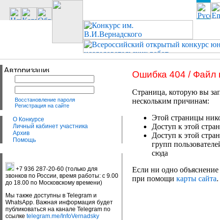
Ошибка 404 / Файл
Страница, которую вы зап
Восстановление пароля
нескольким причинам:
Регистрация на сайте
Этой страницы нико
О Конкурсе
Доступ к этой стран
Личный кабинет участника
Архив
Доступ к этой стра
Помощь
групп пользователе
сюда
+7 936 287-20-60 (только для
Если ни одно объяснение 
звонков по России, время работы: с 9.00
при помощи
карты сайта
.
до 18.00 по Московскому времени)
Мы также доступны в Telegram и
WhatsApp. Важная информация будет
публиковаться на канале Telegram по
ссылке
telegram.me/InfoVernadsky