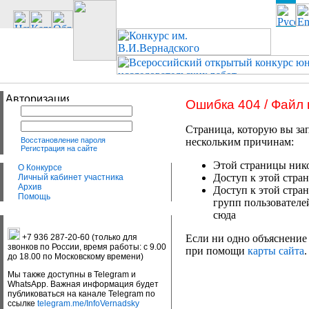
Ошибка 404 / Файл
Страница, которую вы зап
Восстановление пароля
нескольким причинам:
Регистрация на сайте
Этой страницы нико
О Конкурсе
Доступ к этой стран
Личный кабинет участника
Архив
Доступ к этой стра
Помощь
групп пользователе
сюда
+7 936 287-20-60 (только для
Если ни одно объяснение 
звонков по России, время работы: с 9.00
при помощи
карты сайта
.
до 18.00 по Московскому времени)
Мы также доступны в Telegram и
WhatsApp. Важная информация будет
публиковаться на канале Telegram по
ссылке
telegram.me/InfoVernadsky