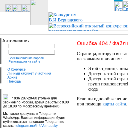
Ошибка 404 / Файл
Страница, которую вы зап
Восстановление пароля
нескольким причинам:
Регистрация на сайте
Этой страницы нико
О Конкурсе
Доступ к этой стран
Личный кабинет участника
Архив
Доступ к этой стра
Помощь
групп пользователе
сюда
+7 936 287-20-60 (только для
Если ни одно объяснение 
звонков по России, время работы: с 9.00
при помощи
карты сайта
.
до 18.00 по Московскому времени)
Мы также доступны в Telegram и
WhatsApp. Важная информация будет
публиковаться на канале Telegram по
ссылке
telegram.me/InfoVernadsky