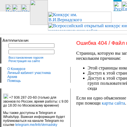
Ошибка 404 / Файл
Страница, которую вы зап
Восстановление пароля
нескольким причинам:
Регистрация на сайте
Этой страницы нико
О Конкурсе
Доступ к этой стран
Личный кабинет участника
Архив
Доступ к этой стра
Помощь
групп пользователе
сюда
+7 936 287-20-60 (только для
Если ни одно объяснение 
звонков по России, время работы: с 9.00
при помощи
карты сайта
.
до 18.00 по Московскому времени)
Мы также доступны в Telegram и
WhatsApp. Важная информация будет
публиковаться на канале Telegram по
ссылке
telegram.me/InfoVernadsky