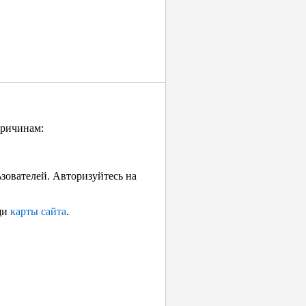
причинам:
ьзователей. Авторизуйтесь на
щи
карты сайта
.