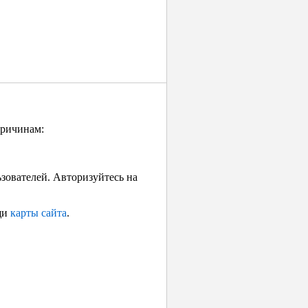
причинам:
ьзователей. Авторизуйтесь на
щи
карты сайта
.