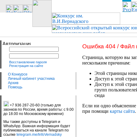
Ошибка 404 / Файл
Страница, которую вы зап
Восстановление пароля
нескольким причинам:
Регистрация на сайте
Этой страницы нико
О Конкурсе
Доступ к этой стран
Личный кабинет участника
Архив
Доступ к этой стра
Помощь
групп пользователе
сюда
+7 936 287-20-60 (только для
Если ни одно объяснение 
звонков по России, время работы: с 9.00
при помощи
карты сайта
.
до 18.00 по Московскому времени)
Мы также доступны в Telegram и
WhatsApp. Важная информация будет
публиковаться на канале Telegram по
ссылке
telegram.me/InfoVernadsky