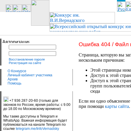
Ошибка 404 / Файл
Страница, которую вы зап
Восстановление пароля
нескольким причинам:
Регистрация на сайте
Этой страницы нико
О Конкурсе
Доступ к этой стран
Личный кабинет участника
Архив
Доступ к этой стра
Помощь
групп пользователе
сюда
+7 936 287-20-60 (только для
Если ни одно объяснение 
звонков по России, время работы: с 9.00
при помощи
карты сайта
.
до 18.00 по Московскому времени)
Мы также доступны в Telegram и
WhatsApp. Важная информация будет
публиковаться на канале Telegram по
ссылке
telegram.me/InfoVernadsky