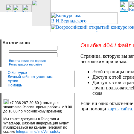
Ошибка 404 / Файл
Страница, которую вы зап
Восстановление пароля
нескольким причинам:
Регистрация на сайте
Этой страницы нико
О Конкурсе
Доступ к этой стран
Личный кабинет участника
Архив
Доступ к этой стра
Помощь
групп пользователе
сюда
+7 936 287-20-60 (только для
Если ни одно объяснение 
звонков по России, время работы: с 9.00
при помощи
карты сайта
.
до 18.00 по Московскому времени)
Мы также доступны в Telegram и
WhatsApp. Важная информация будет
публиковаться на канале Telegram по
ссылке
telegram.me/InfoVernadsky