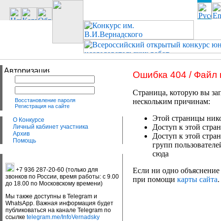
Ошибка 404 / Файл
Страница, которую вы зап
Восстановление пароля
нескольким причинам:
Регистрация на сайте
Этой страницы нико
О Конкурсе
Доступ к этой стран
Личный кабинет участника
Архив
Доступ к этой стра
Помощь
групп пользователе
сюда
+7 936 287-20-60 (только для
Если ни одно объяснение 
звонков по России, время работы: с 9.00
при помощи
карты сайта
.
до 18.00 по Московскому времени)
Мы также доступны в Telegram и
WhatsApp. Важная информация будет
публиковаться на канале Telegram по
ссылке
telegram.me/InfoVernadsky