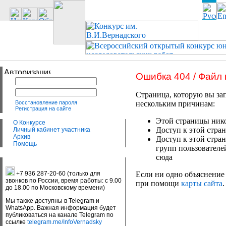
Ошибка 404 / Файл
Страница, которую вы зап
Восстановление пароля
нескольким причинам:
Регистрация на сайте
Этой страницы нико
О Конкурсе
Доступ к этой стран
Личный кабинет участника
Архив
Доступ к этой стра
Помощь
групп пользователе
сюда
+7 936 287-20-60 (только для
Если ни одно объяснение 
звонков по России, время работы: с 9.00
при помощи
карты сайта
.
до 18.00 по Московскому времени)
Мы также доступны в Telegram и
WhatsApp. Важная информация будет
публиковаться на канале Telegram по
ссылке
telegram.me/InfoVernadsky