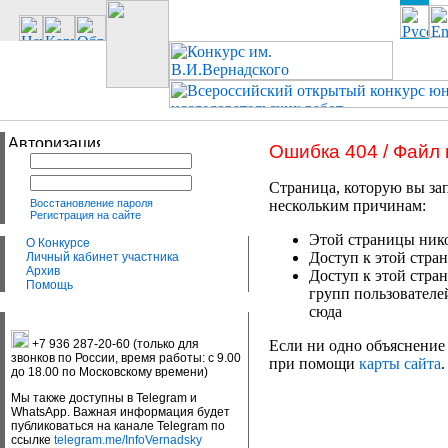
Ошибка 404 / Файл
Страница, которую вы зап
Восстановление пароля
нескольким причинам:
Регистрация на сайте
Этой страницы нико
О Конкурсе
Доступ к этой стран
Личный кабинет участника
Архив
Доступ к этой стра
Помощь
групп пользователе
сюда
+7 936 287-20-60 (только для
Если ни одно объяснение 
звонков по России, время работы: с 9.00
при помощи
карты сайта
.
до 18.00 по Московскому времени)
Мы также доступны в Telegram и
WhatsApp. Важная информация будет
публиковаться на канале Telegram по
ссылке
telegram.me/InfoVernadsky