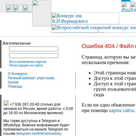
Ошибка 404 / Файл
Страница, которую вы зап
Восстановление пароля
нескольким причинам:
Регистрация на сайте
Этой страницы нико
О Конкурсе
Доступ к этой стран
Личный кабинет участника
Архив
Доступ к этой стра
Помощь
групп пользователе
сюда
+7 936 287-20-60 (только для
Если ни одно объяснение 
звонков по России, время работы: с 9.00
при помощи
карты сайта
.
до 18.00 по Московскому времени)
Мы также доступны в Telegram и
WhatsApp. Важная информация будет
публиковаться на канале Telegram по
ссылке
telegram.me/InfoVernadsky