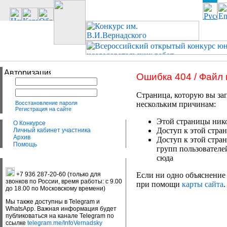
Ошибка 404 / Файл
Страница, которую вы зап
Восстановление пароля
нескольким причинам:
Регистрация на сайте
Этой страницы нико
О Конкурсе
Доступ к этой стран
Личный кабинет участника
Архив
Доступ к этой стра
Помощь
групп пользователе
сюда
+7 936 287-20-60 (только для
Если ни одно объяснение 
звонков по России, время работы: с 9.00
при помощи
карты сайта
.
до 18.00 по Московскому времени)
Мы также доступны в Telegram и
WhatsApp. Важная информация будет
публиковаться на канале Telegram по
ссылке
telegram.me/InfoVernadsky