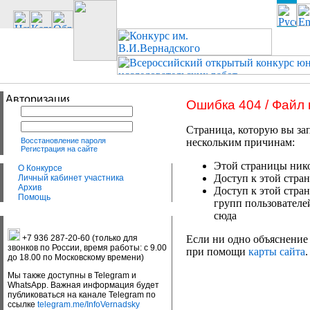
Ошибка 404 / Файл
Страница, которую вы зап
Восстановление пароля
нескольким причинам:
Регистрация на сайте
Этой страницы нико
О Конкурсе
Доступ к этой стран
Личный кабинет участника
Архив
Доступ к этой стра
Помощь
групп пользователе
сюда
+7 936 287-20-60 (только для
Если ни одно объяснение 
звонков по России, время работы: с 9.00
при помощи
карты сайта
.
до 18.00 по Московскому времени)
Мы также доступны в Telegram и
WhatsApp. Важная информация будет
публиковаться на канале Telegram по
ссылке
telegram.me/InfoVernadsky